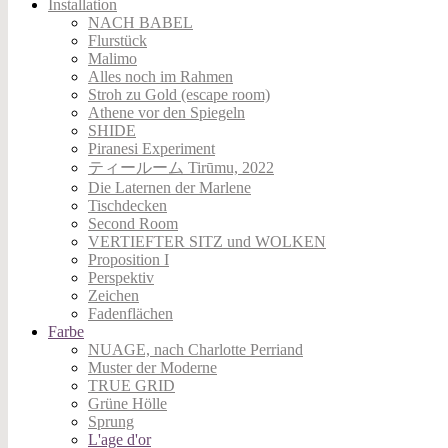
Installation
NACH BABEL
Flurstück
Malimo
Alles noch im Rahmen
Stroh zu Gold (escape room)
Athene vor den Spiegeln
SHIDE
Piranesi Experiment
ティールーム Tirūmu, 2022
Die Laternen der Marlene
Tischdecken
Second Room
VERTIEFTER SITZ und WOLKEN
Proposition I
Perspektiv
Zeichen
Fadenflächen
Farbe
NUAGE, nach Charlotte Perriand
Muster der Moderne
TRUE GRID
Grüne Hölle
Sprung
L'age d'or