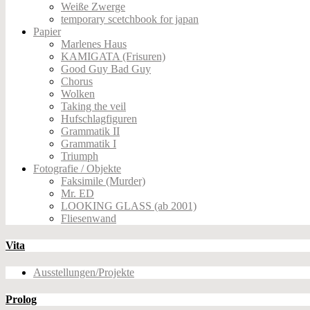
Weiße Zwerge
temporary scetchbook for japan
Papier
Marlenes Haus
KAMIGATA (Frisuren)
Good Guy Bad Guy
Chorus
Wolken
Taking the veil
Hufschlagfiguren
Grammatik II
Grammatik I
Triumph
Fotografie / Objekte
Faksimile (Murder)
Mr. ED
LOOKING GLASS (ab 2001)
Fliesenwand
Vita
Ausstellungen/Projekte
Prolog