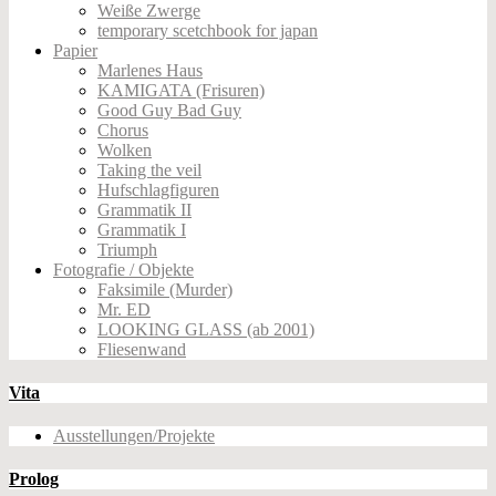
Weiße Zwerge
temporary scetchbook for japan
Papier
Marlenes Haus
KAMIGATA (Frisuren)
Good Guy Bad Guy
Chorus
Wolken
Taking the veil
Hufschlagfiguren
Grammatik II
Grammatik I
Triumph
Fotografie / Objekte
Faksimile (Murder)
Mr. ED
LOOKING GLASS (ab 2001)
Fliesenwand
Vita
Ausstellungen/Projekte
Prolog