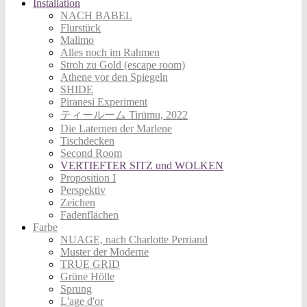
Installation
NACH BABEL
Flurstück
Malimo
Alles noch im Rahmen
Stroh zu Gold (escape room)
Athene vor den Spiegeln
SHIDE
Piranesi Experiment
ティールーム Tirūmu, 2022
Die Laternen der Marlene
Tischdecken
Second Room
VERTIEFTER SITZ und WOLKEN
Proposition I
Perspektiv
Zeichen
Fadenflächen
Farbe
NUAGE, nach Charlotte Perriand
Muster der Moderne
TRUE GRID
Grüne Hölle
Sprung
L'age d'or