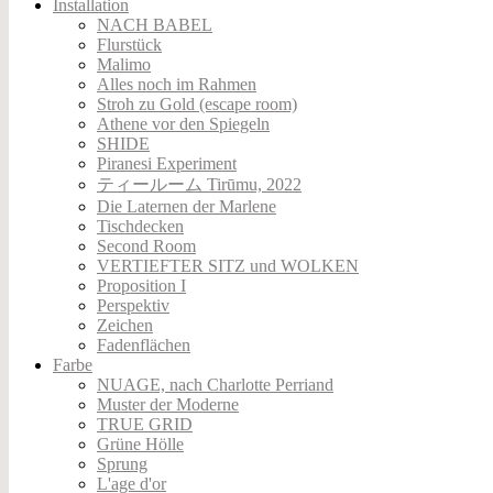
Installation
NACH BABEL
Flurstück
Malimo
Alles noch im Rahmen
Stroh zu Gold (escape room)
Athene vor den Spiegeln
SHIDE
Piranesi Experiment
ティールーム Tirūmu, 2022
Die Laternen der Marlene
Tischdecken
Second Room
VERTIEFTER SITZ und WOLKEN
Proposition I
Perspektiv
Zeichen
Fadenflächen
Farbe
NUAGE, nach Charlotte Perriand
Muster der Moderne
TRUE GRID
Grüne Hölle
Sprung
L'age d'or