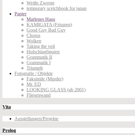
Weiße Zwerge
temporary scetchbook for japan
Papier
Marlenes Haus
KAMIGATA (Frisuren)
Good Guy Bad Guy
Chorus
Wolken
Taking the veil
Hufschlagfiguren
Grammatik II
Grammatik I
Triumph
Fotografie / Objekte
Faksimile (Murder)
Mr. ED
LOOKING GLASS (ab 2001)
Fliesenwand
Vita
Ausstellungen/Projekte
Prolog