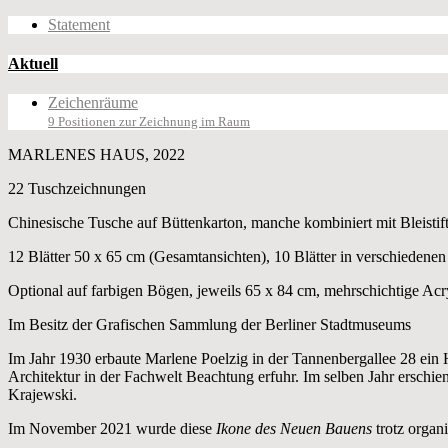
Statement
Aktuell
Zeichenräume
9 Positionen zur Zeichnung im Raum
MARLENES HAUS, 2022
22 Tuschzeichnungen
Chinesische Tusche auf Büttenkarton, manche kombiniert mit Bleistift
12 Blätter 50 x 65 cm (Gesamtansichten), 10 Blätter in verschiedenen
Optional auf farbigen Bögen, jeweils 65 x 84 cm, mehrschichtige Acr
Im Besitz der Grafischen Sammlung der Berliner Stadtmuseums
Im Jahr 1930 erbaute Marlene Poelzig in der Tannenbergallee 28 ein H
Architektur in der Fachwelt Beachtung erfuhr. Im selben Jahr ersch
Krajewski.
Im November 2021 wurde diese
Ikone des Neuen Bauens
trotz organi